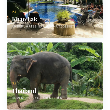
02
Khao Lak
UNBERÜHRTES NATURSCHUTZGEBIET
03
Thailand
UNVERGESSLICHE ABENTEUER