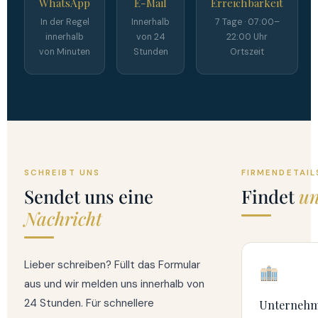
WhatsApp
E-Mail
Erreichbarkeit
In der Regel
Innerhalb
7 Tage · 07:00–
innerhalb
von 24
22:00 Uhr
von Minuten
Stunden
Ortszeit
SCHREIBT UNS
FIRMENDETAIL
Sendet uns eine
Findet
un
Nachricht
Lieber schreiben? Füllt das Formular
aus und wir melden uns innerhalb von
24 Stunden. Für schnellere
Unterneh