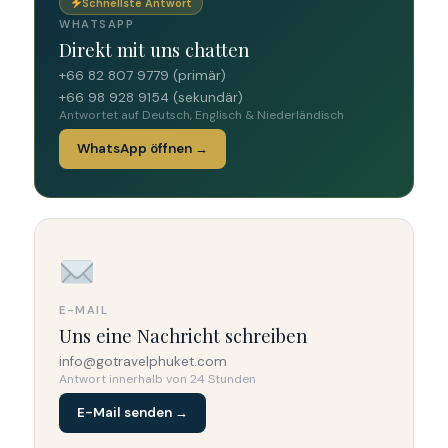
Schnellste Antwort
WHATSAPP
Direkt mit uns chatten
+66 82 807 9779 (primär)
+66 98 928 9154 (sekundär)
Antwortet auf Deutsch, Englisch & Niederländisch
WhatsApp öffnen →
E-MAIL
Uns eine Nachricht schreiben
info@gotravelphuket.com
Antwort innerhalb von 24 Stunden
E-Mail senden →