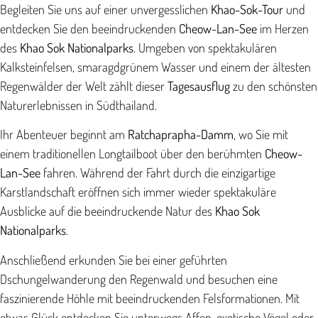
Begleiten Sie uns auf einer unvergesslichen
Khao-Sok-Tour
und
entdecken Sie den beeindruckenden
Cheow-Lan-See
im Herzen
des
Khao Sok Nationalparks
. Umgeben von spektakulären
Kalksteinfelsen, smaragdgrünem Wasser und einem der ältesten
Regenwälder der Welt zählt dieser
Tagesausflug
zu den schönsten
Naturerlebnissen in Südthailand.
Ihr Abenteuer beginnt am
Ratchaprapha-Damm
, wo Sie mit
einem traditionellen Longtailboot über den berühmten
Cheow-
Lan-See
fahren. Während der Fahrt durch die einzigartige
Karstlandschaft eröffnen sich immer wieder spektakuläre
Ausblicke auf die beeindruckende Natur des
Khao Sok
Nationalparks
.
Anschließend erkunden Sie bei einer geführten
Dschungelwanderung den Regenwald und besuchen eine
faszinierende Höhle mit beeindruckenden Felsformationen. Mit
etwas Glück entdecken Sie unterwegs Affen, exotische Vögel oder