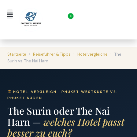
Startseite
›
Reiseführer & Tipps
›
Hotelvergleiche
›
The
Surin vs. The Nai Harn
HOTEL-VERGLEICH · PHUKET WESTKÜSTE VS.
PHUKET SÜDEN
The Surin oder The Nai
Harn —
welches Hotel passt
besser zu euch?