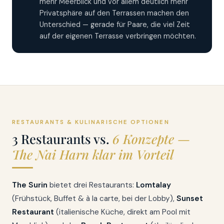
mehr Meerblick und vor allem deutlich mehr
Privatsphäre auf den Terrassen machen den
Unterschied — gerade für Paare, die viel Zeit
auf der eigenen Terrasse verbringen möchten.
RESTAURANTS & KULINARISCHE OPTIONEN
3 Restaurants vs.
6 Konzepte —
The Nai Harn klar im Vorteil
The Surin
bietet drei Restaurants:
Lomtalay
(Frühstück, Buffet & à la carte, bei der Lobby),
Sunset
Restaurant
(italienische Küche, direkt am Pool mit