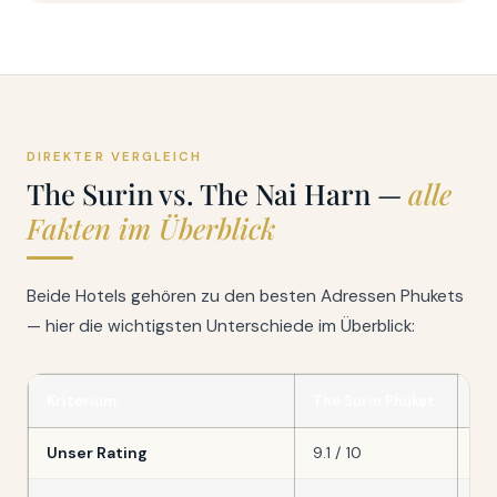
DIREKTER VERGLEICH
The Surin vs. The Nai Harn —
alle
Fakten im Überblick
Beide Hotels gehören zu den besten Adressen Phukets
— hier die wichtigsten Unterschiede im Überblick:
Kriterium
The Surin Phuket
Th
Unser Rating
9.1 / 10
9.1