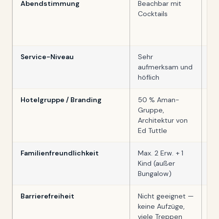
Abendstimmung
Beachbar mit
Re
Cocktails
Ro
To
Sp
Service-Niveau
Sehr
Le
aufmerksam und
of
höflich
se
Hotelgruppe / Branding
50 % Aman-
Le
Gruppe,
of
Architektur von
(s
Ed Tuttle
Familienfreundlichkeit
Max. 2 Erw. + 1
Eh
Kind (außer
mä
Bungalow)
Ki
Barrierefreiheit
Nicht geeignet —
Ni
keine Aufzüge,
— 
viele Treppen
bis