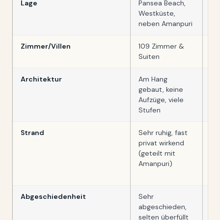
Lage
Pansea Beach,
Na
Westküste,
Sü
neben Amanpuri
Pr
Zimmer/Villen
109 Zimmer &
12
Suiten
Su
Architektur
Am Hang
Te
gebaut, keine
in
Aufzüge, viele
Au
Stufen
St
Strand
Sehr ruhig, fast
Ga
privat wirkend
sc
(geteilt mit
ei
Amanpuri)
sc
Ph
Abgeschiedenheit
Sehr
Ka
abgeschieden,
Ho
selten überfüllt
vo