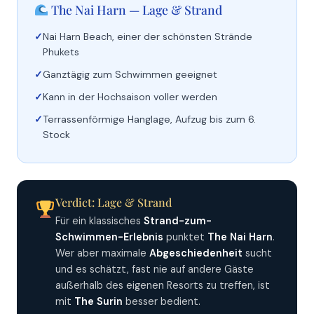
The Nai Harn — Lage & Strand
Nai Harn Beach, einer der schönsten Strände
Phukets
Ganztägig zum Schwimmen geeignet
Kann in der Hochsaison voller werden
Terrassenförmige Hanglage, Aufzug bis zum 6.
Stock
Verdict: Lage & Strand
Für ein klassisches
Strand-zum-
Schwimmen-Erlebnis
punktet
The Nai Harn
.
Wer aber maximale
Abgeschiedenheit
sucht
und es schätzt, fast nie auf andere Gäste
außerhalb des eigenen Resorts zu treffen, ist
mit
The Surin
besser bedient.