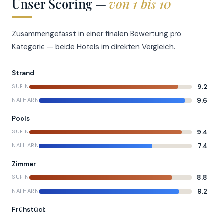
Unser Scoring —
von 1 bis 10
Zusammengefasst in einer finalen Bewertung pro
Kategorie — beide Hotels im direkten Vergleich.
Strand
9.2
SURIN
9.6
NAI HARN
Pools
9.4
SURIN
7.4
NAI HARN
Zimmer
8.8
SURIN
9.2
NAI HARN
Frühstück