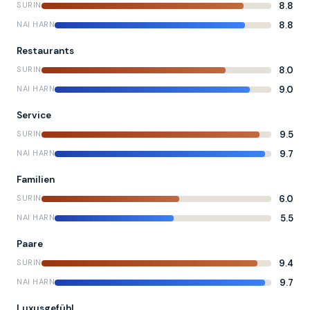
8.8
SURIN
8.8
NAI HARN
Restaurants
8.0
SURIN
9.0
NAI HARN
Service
9.5
SURIN
9.7
NAI HARN
Familien
6.0
SURIN
5.5
NAI HARN
Paare
9.4
SURIN
9.7
NAI HARN
Luxusgefühl