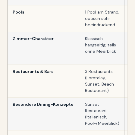
Pools
1 Pool am Strand,
1 P
optisch sehr
un
beeindruckend
Zimmer-Charakter
Klassisch,
Hel
hangseitig, teils
me
ohne Meerblick
Pr
Te
Restaurants & Bars
3 Restaurants
6 
(Lomtalay,
& 
Sunset, Beach
Ko
Restaurant)
Besondere Dining-Konzepte
Sunset
PR
Restaurant
Pl
(italienisch,
(6
Pool-/Meerblick)