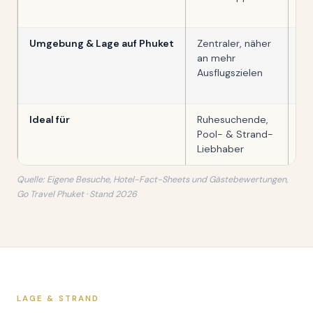
Et
Umgebung & Lage auf Phuket
Zentraler, näher
Sü
an mehr
et
Ausflugszielen
ab
To
Ideal für
Ruhesuchende,
Pa
Pool- & Strand-
Ho
Liebhaber
Ge
Quelle: Eigene Besuche, Hotel-Fact-Sheets und Gästebewertungen,
Go Travel Phuket · Stand 2026
LAGE & STRAND