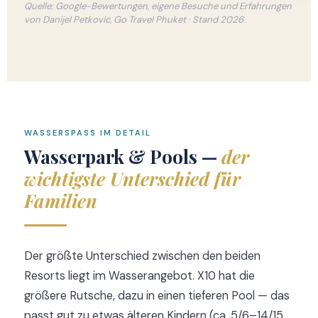
Quelle: Google-Bewertungen, eigene Besuche und Erfahrungen
von Danijel Petkovic, Go Travel Phuket · Stand 2026
WASSERSPASS IM DETAIL
Wasserpark & Pools —
der
wichtigste Unterschied für
Familien
Der größte Unterschied zwischen den beiden
Resorts liegt im Wasserangebot. X10 hat die
größere Rutsche, dazu in einen tieferen Pool — das
passt gut zu etwas älteren Kindern (ca. 5/6–14/15